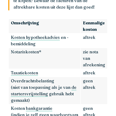
te kopen? Bewaar de facturen van de
aftrekbare kosten uit deze lijst dan goed!
Omschrijving
Eenmalige
kosten
Kosten hypotheekadvies
en -
aftrek
bemiddeling
Notariskosten*
zie nota
van
afrekening
Taxatiekosten
aftrek
Overdrachtsbelasting
geen
(niet van toepassing als je van
de
aftrek
startersvrijstelling
gebruik hebt
gemaakt)
Kosten
bankgarantie
geen
(indien je zelf geen waarborgsom
aftrek