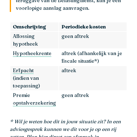
teruggave van de Belastingdienst, kun je een
voorlopige aanslag aanvragen.
Omschrijving
Periodieke kosten
Aflossing
geen aftrek
hypotheek
Hypotheekrente
aftrek (afhankelijk van je
fiscale situatie*)
Erfpacht
aftrek
(indien van
toepassing)
Premie
geen aftrek
opstalverzekering
* Wil je weten hoe dit in jouw situatie zit? In een
adviesgesprek kunnen we dit voor je op een rij
zetten. Plan hier direct een afspraak in.