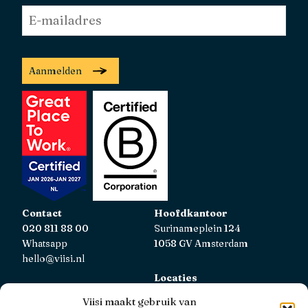
E-
mailadres
*
Aanmelden
Contact
Hoofdkantoor
020 811 88 00
Surinameplein 124
Whatsapp
1058 GV Amsterdam
hello@viisi.nl
Locaties
Bekijk alle locaties
Viisi maakt gebruik van