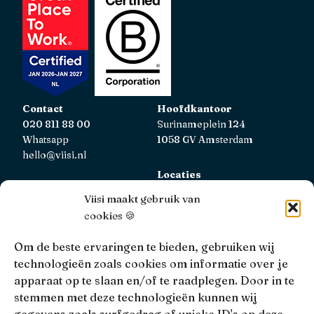
Contact
Hoofdkantoor
020 811 88 00
Surinameplein 124
Whatsapp
1058 GV Amsterdam
hello@viisi.nl
Locaties
Bekijk alle locaties
Viisi maakt gebruik van
cookies 🍪
AFM
Viisi Hypotheken is geregistreerd bij de AFM.
Om de beste ervaringen te bieden, gebruiken wij
Registratienummer: 12039833
technologieën zoals cookies om informatie over je
apparaat op te slaan en/of te raadplegen. Door in te
KiFiD
stemmen met deze technologieën kunnen wij
Niet tevreden over onze interne klachtbehandeling, dan