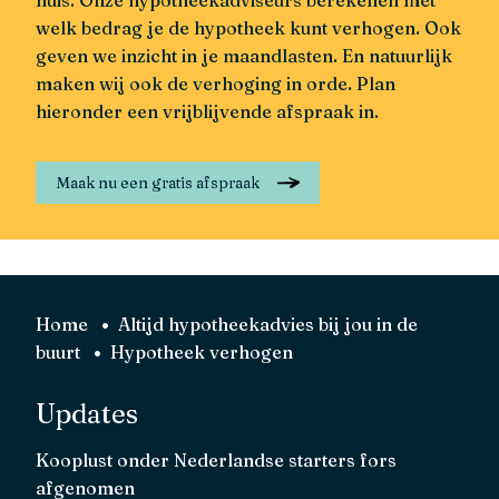
huis. Onze hypotheekadviseurs berekenen met
welk bedrag je de hypotheek kunt verhogen. Ook
geven we inzicht in je maandlasten. En natuurlijk
maken wij ook de verhoging in orde. Plan
hieronder een vrijblijvende afspraak in.
Maak nu een gratis afspraak
Home
Altijd hypotheekadvies bij jou in de
buurt
Hypotheek verhogen
Updates
Kooplust onder Nederlandse starters fors
afgenomen