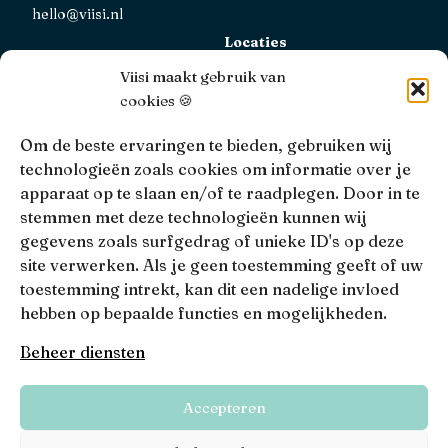
hello@viisi.nl
Locaties
Bekijk alle locaties
Viisi maakt gebruik van
cookies 🍪
AFM
Viisi Hypotheken is geregistreerd bij de AFM.
Om de beste ervaringen te bieden, gebruiken wij
Registratienummer: 12039833
technologieën zoals cookies om informatie over je
apparaat op te slaan en/of te raadplegen. Door in te
KiFiD
stemmen met deze technologieën kunnen wij
Niet tevreden over onze interne klachtbehandeling, dan
gegevens zoals surfgedrag of unieke ID's op deze
kun je terecht bij
KiFiD
.
site verwerken. Als je geen toestemming geeft of uw
toestemming intrekt, kan dit een nadelige invloed
hebben op bepaalde functies en mogelijkheden.
• 4.9 •
• 1517 Reviews
Beheer diensten
Viisi © 2026
Accepteren
Algemene voorwaarden
Privacy, disclaimers en voorwaarden