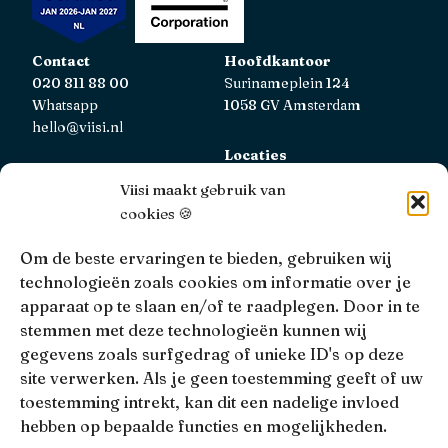
Contact
Hoofdkantoor
020 811 88 00
Surinameplein 124
Whatsapp
1058 GV Amsterdam
hello@viisi.nl
Locaties
Bekijk alle locaties
Viisi maakt gebruik van
cookies 🍪
AFM
Viisi Hypotheken is geregistreerd bij de AFM.
Om de beste ervaringen te bieden, gebruiken wij
Registratienummer: 12039833
technologieën zoals cookies om informatie over je
apparaat op te slaan en/of te raadplegen. Door in te
KiFiD
stemmen met deze technologieën kunnen wij
Niet tevreden over onze interne klachtbehandeling, dan
gegevens zoals surfgedrag of unieke ID's op deze
kun je terecht bij
KiFiD
.
site verwerken. Als je geen toestemming geeft of uw
toestemming intrekt, kan dit een nadelige invloed
hebben op bepaalde functies en mogelijkheden.