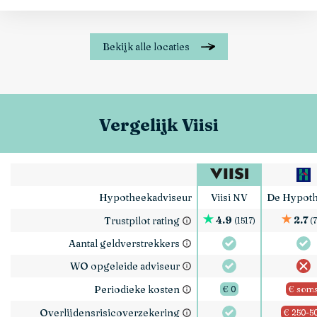
bekijk alle locaties
Vergelijk Viisi
Hypotheekadviseur
Viisi NV
De Hypot
4.9
2.7
Trustpilot rating
(1517)
(
Aantal geldverstrekkers
WO opgeleide adviseur
Periodieke kosten
€ 0
€ som
Overlijdensrisicoverzekering
€ 250-5