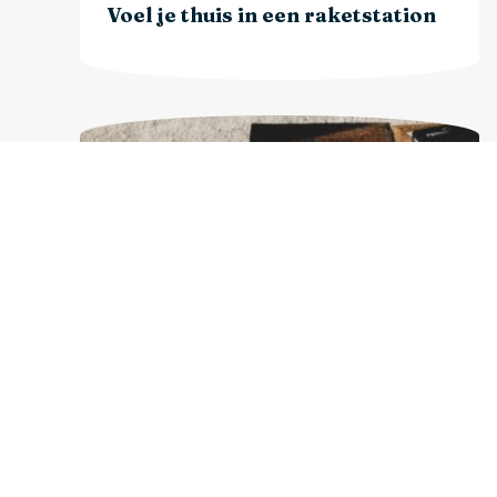
Voel je thuis in een raketstation
Voel je thuis met een (huis)dier in
huis