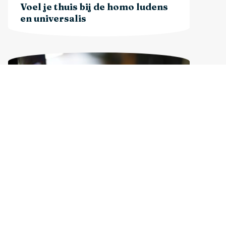
Voel je thuis bij de homo ludens
en universalis
Voel je thuis in klussen die je
altijd uitstelt