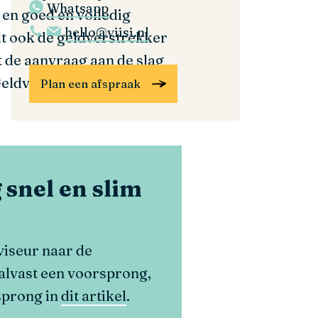
Whatsapp
en goed en volledig
hello@viisi.nl
lt ook de geldverstrekker
t de aanvraag aan de slag
 Geldverstrekkers werken
Plan een afspraak
 snel en slim
viseur naar de
alvast een voorsprong,
sprong in
dit artikel
.