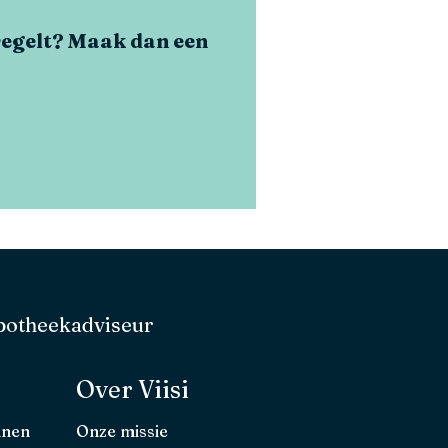
 regelt? Maak dan een
hypotheekadviseur
Over Viisi
nnen
Onze missie