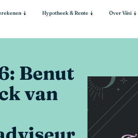
berekenen
Hypotheek & Rente
Over Viisi
6: Benut
ack van
adviseur