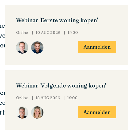
Webinar 'Eerste woning kopen'
nciering zo snel mogelijk
Online
10 AUG 2026
19:00
 verschillende
e jouw hypotheekaanvraag
Aanmelden
Webinar 'Volgende woning kopen'
verstrekker een vast team
Online
18 AUG 2026
19:00
profiteer jij als klant.
at heeft diverse voordelen:
Aanmelden