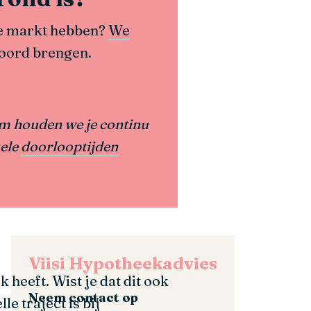
 de markt hebben?
We
koord brengen.
om houden we je continu
uele
doorlooptijden
Viisi
Hypotheekadvies
 heeft. Wist je dat dit ook
Neem contact op
e traject is bij