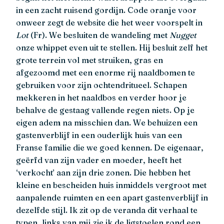
in een zacht ruisend gordijn. Code oranje voor
onweer zegt de website die het weer voorspelt in
Lot
(Fr). We besluiten de wandeling met
Nugget
onze whippet even uit te stellen. Hij besluit zelf het
grote terrein vol met struiken, gras en
afgezoomd met een enorme rij naaldbomen te
gebruiken voor zijn ochtendritueel. Schapen
mekkeren in het naaldbos en verder hoor je
behalve de gestaag vallende regen niets. Op je
eigen adem na misschien dan. We behuizen een
gastenverblijf in een ouderlijk huis van een
Franse familie die we goed kennen. De eigenaar,
geërfd van zijn vader en moeder, heeft het
‘verkocht’ aan zijn drie zonen. Die hebben het
kleine en bescheiden huis inmiddels vergroot met
aanpalende ruimten en een apart gastenverblijf in
dezelfde stijl. Ik zit op de veranda dit verhaal te
typen, links van mij zie ik de ligstoelen rond een