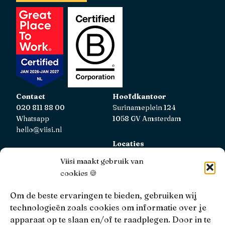
Contact
Hoofdkantoor
020 811 88 00
Surinameplein 124
Whatsapp
1058 GV Amsterdam
hello@viisi.nl
Locaties
Bekijk alle locaties
Viisi maakt gebruik van
cookies 🍪
AFM
Viisi Hypotheken is geregistreerd bij de AFM.
Om de beste ervaringen te bieden, gebruiken wij
Registratienummer: 12039833
technologieën zoals cookies om informatie over je
apparaat op te slaan en/of te raadplegen. Door in te