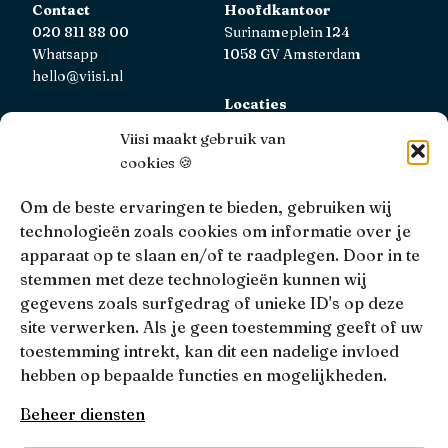
Contact
Hoofdkantoor
020 811 88 00
Surinameplein 124
Whatsapp
1058 GV Amsterdam
hello@viisi.nl
Locaties
Bekijk alle locaties
Viisi maakt gebruik van
cookies 🍪
AFM
Viisi Hypotheken is geregistreerd bij de AFM.
Om de beste ervaringen te bieden, gebruiken wij
Registratienummer: 12039833
technologieën zoals cookies om informatie over je
apparaat op te slaan en/of te raadplegen. Door in te
KiFiD
stemmen met deze technologieën kunnen wij
Niet tevreden over onze interne klachtbehandeling, dan
gegevens zoals surfgedrag of unieke ID's op deze
kun je terecht bij
KiFiD
.
site verwerken. Als je geen toestemming geeft of uw
toestemming intrekt, kan dit een nadelige invloed
hebben op bepaalde functies en mogelijkheden.
• 4.9 •
• 1517 Reviews
Beheer diensten
Viisi © 2026