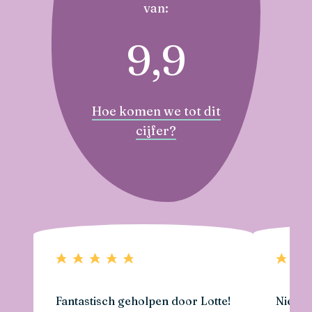
van:
9,9
Hoe komen we tot dit
cijfer?
Fantastisch geholpen door Lotte!
Niels e