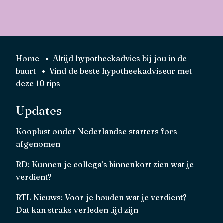
aan ie
deskun
persoo
aanvra
Echt t
Home
Altijd hypotheekadvies bij jou in de
buurt
Vind de beste hypotheek­adviseur met
deze 10 tips
Updates
Kooplust onder Nederlandse starters fors
afgenomen
RD: Kunnen je collega’s binnenkort zien wat je
verdient?
RTL Nieuws: Voor je houden wat je verdient?
Dat kan straks verleden tijd zijn