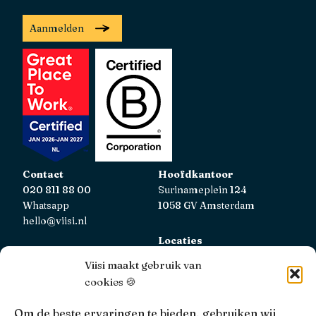
Aanmelden
Contact
Hoofdkantoor
020 811 88 00
Surinameplein 124
Whatsapp
1058 GV Amsterdam
hello@viisi.nl
Locaties
Bekijk alle locaties
Viisi maakt gebruik van
cookies 🍪
AFM
Viisi Hypotheken is geregistreerd bij de AFM.
Om de beste ervaringen te bieden, gebruiken wij