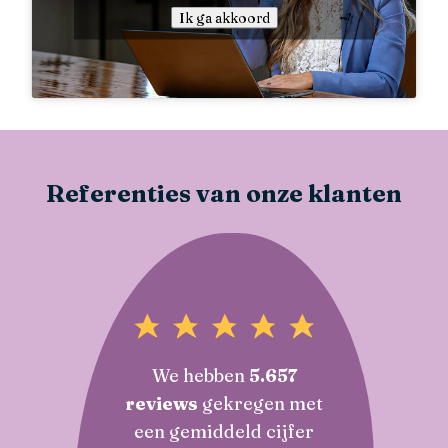
Ik ga akkoord
Referenties van onze klanten
We hebben
5.657
reviews
gekregen met
een gemiddeld cijfer