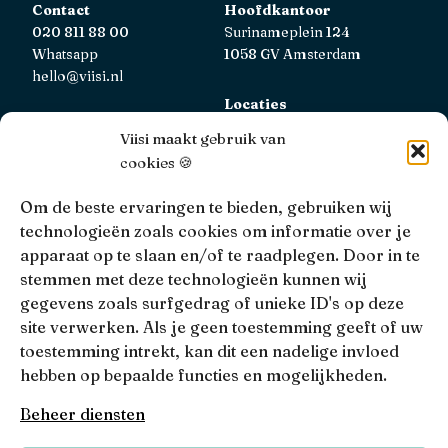
Contact
Hoofdkantoor
020 811 88 00
Surinameplein 124
Whatsapp
1058 GV Amsterdam
hello@viisi.nl
Locaties
Bekijk alle locaties
Viisi maakt gebruik van
cookies 🍪
AFM
Viisi Hypotheken is geregistreerd bij de AFM.
Om de beste ervaringen te bieden, gebruiken wij
Registratienummer: 12039833
technologieën zoals cookies om informatie over je
apparaat op te slaan en/of te raadplegen. Door in te
KiFiD
stemmen met deze technologieën kunnen wij
Niet tevreden over onze interne klachtbehandeling, dan
gegevens zoals surfgedrag of unieke ID's op deze
kun je terecht bij
KiFiD
.
site verwerken. Als je geen toestemming geeft of uw
toestemming intrekt, kan dit een nadelige invloed
hebben op bepaalde functies en mogelijkheden.
• 4.9 •
• 1517 Reviews
Beheer diensten
Viisi © 2026