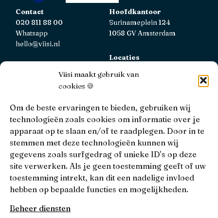
Contact
Hoofdkantoor
020 811 88 00
Surinameplein 124
Whatsapp
1058 GV Amsterdam
hello@viisi.nl
Locaties
Bekijk alle locaties
Viisi maakt gebruik van
cookies 🍪
AFM
Viisi Hypotheken is geregistreerd bij de AFM.
Om de beste ervaringen te bieden, gebruiken wij
Registratienummer: 12039833
technologieën zoals cookies om informatie over je
apparaat op te slaan en/of te raadplegen. Door in te
KiFiD
stemmen met deze technologieën kunnen wij
Niet tevreden over onze interne klachtbehandeling, dan
gegevens zoals surfgedrag of unieke ID's op deze
kun je terecht bij
KiFiD
.
site verwerken. Als je geen toestemming geeft of uw
toestemming intrekt, kan dit een nadelige invloed
hebben op bepaalde functies en mogelijkheden.
• 4.9 •
• 1517 Reviews
Beheer diensten