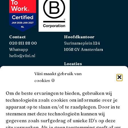
Contact
Hoofdkantoor
020 811 88 00
Surinameplein 124
Whatsapp
1058 GV Amsterdam
hello@viisi.nl
Locaties
Bekijk alle locaties
Viisi maakt gebruik van
cookies 🍪
AFM
Viisi Hypotheken is geregistreerd bij de AFM.
Om de beste ervaringen te bieden, gebruiken wij
Registratienummer: 12039833
technologieën zoals cookies om informatie over je
apparaat op te slaan en/of te raadplegen. Door in te
KiFiD
stemmen met deze technologieën kunnen wij
Niet tevreden over onze interne klachtbehandeling, dan
gegevens zoals surfgedrag of unieke ID's op deze
kun je terecht bij
KiFiD
.
site verwerken. Als je geen toestemming geeft of uw