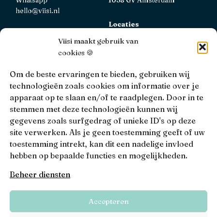
hello@viisi.nl
Locaties
Bekijk alle locaties
Viisi maakt gebruik van
cookies 🍪
AFM
Viisi Hypotheken is geregistreerd bij de AFM.
Om de beste ervaringen te bieden, gebruiken wij
Registratienummer: 12039833
technologieën zoals cookies om informatie over je
apparaat op te slaan en/of te raadplegen. Door in te
KiFiD
stemmen met deze technologieën kunnen wij
Niet tevreden over onze interne klachtbehandeling, dan
gegevens zoals surfgedrag of unieke ID's op deze
kun je terecht bij
KiFiD
.
site verwerken. Als je geen toestemming geeft of uw
toestemming intrekt, kan dit een nadelige invloed
hebben op bepaalde functies en mogelijkheden.
• 4.9 •
• 1517 Reviews
Beheer diensten
Viisi © 2026
Accepteren
Algemene voorwaarden
Privacy, disclaimers en voorwaarden