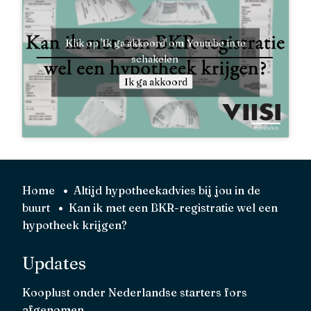
Klik op 'Ik ga akkoord' om Youtube in te
schakelen
Ik ga akkoord
Home
Altijd hypotheekadvies bij jou in de
buurt
Kan ik met een BKR-registratie wel een
hypotheek krijgen?
Updates
Kooplust onder Nederlandse starters fors
afgenomen