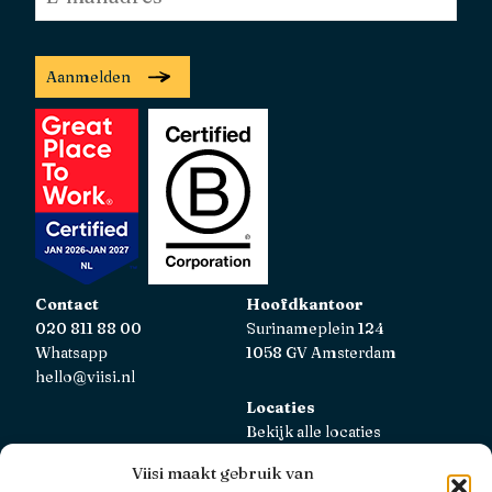
mailadres
*
Aanmelden
Contact
Hoofdkantoor
020 811 88 00
Surinameplein 124
Whatsapp
1058 GV Amsterdam
hello@viisi.nl
Locaties
Bekijk alle locaties
Viisi maakt gebruik van
AFM