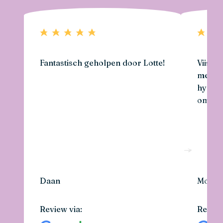
Fantastisch geholpen door Lotte!
Viisi h
met he
hypoth
omheen
Daan
Moo
Review via:
Review