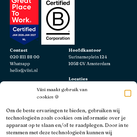
Contact
Hoofdkantoor
020 811 88 00
Surinameplein 124
Whatsapp
1058 GV Amsterdam
hello@viisi.nl
Locaties
Bekijk alle locaties
Viisi maakt gebruik van
cookies 🍪
AFM
Viisi Hypotheken is geregistreerd bij de AFM.
Om de beste ervaringen te bieden, gebruiken wij
Registratienummer: 12039833
technologieën zoals cookies om informatie over je
apparaat op te slaan en/of te raadplegen. Door in te
KiFiD
stemmen met deze technologieën kunnen wij
Niet tevreden over onze interne klachtbehandeling, dan