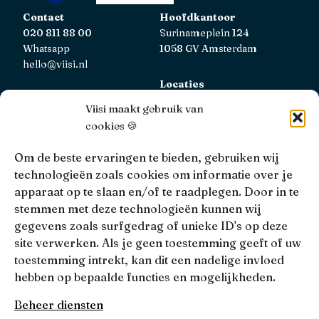
Contact
Hoofdkantoor
020 811 88 00
Surinameplein 124
Whatsapp
1058 GV Amsterdam
hello@viisi.nl
Locaties
Bekijk alle locaties
Viisi maakt gebruik van
cookies 🍪
AFM
Viisi Hypotheken is geregistreerd bij de AFM.
Om de beste ervaringen te bieden, gebruiken wij
Registratienummer: 12039833
technologieën zoals cookies om informatie over je
apparaat op te slaan en/of te raadplegen. Door in te
KiFiD
stemmen met deze technologieën kunnen wij
Niet tevreden over onze interne klachtbehandeling, dan
gegevens zoals surfgedrag of unieke ID's op deze
kun je terecht bij
KiFiD
.
site verwerken. Als je geen toestemming geeft of uw
toestemming intrekt, kan dit een nadelige invloed
hebben op bepaalde functies en mogelijkheden.
• 4.9 •
• 1517 Reviews
Beheer diensten