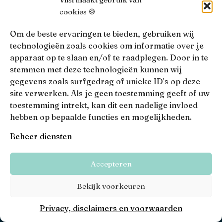
cookies 🍪
Om de beste ervaringen te bieden, gebruiken wij
technologieën zoals cookies om informatie over je
Contact
Hoofdkantoor
apparaat op te slaan en/of te raadplegen. Door in te
020 811 88 00
Surinameplein 124
stemmen met deze technologieën kunnen wij
Whatsapp
1058 GV Amsterdam
gegevens zoals surfgedrag of unieke ID's op deze
hello@viisi.nl
site verwerken. Als je geen toestemming geeft of uw
Locaties
toestemming intrekt, kan dit een nadelige invloed
Bekijk alle locaties
hebben op bepaalde functies en mogelijkheden.
AFM
Beheer diensten
Viisi Hypotheken is geregistreerd bij de AFM.
Registratienummer: 12039833
Accepteren
KiFiD
Bekijk voorkeuren
Niet tevreden over onze interne klachtbehandeling, dan
kun je terecht bij
KiFiD
.
Privacy, disclaimers en voorwaarden