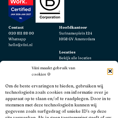
Contact
Hoofdkantoor
020 811 88 00
Surinameplein 124
Whatsapp
1058 GV Amsterdam
hello@viisi.nl
Locaties
Bekijk alle locaties
Viisi maakt gebruik van
AFM
cookies 🍪
Viisi Hypotheken is geregistreerd bij de AFM.
Registratienummer: 12039833
Om de beste ervaringen te bieden, gebruiken wij
technologieën zoals cookies om informatie over je
KiFiD
apparaat op te slaan en/of te raadplegen. Door in te
Niet tevreden over onze interne klachtbehandeling, dan
stemmen met deze technologieën kunnen wij
kun je terecht bij
KiFiD
.
gegevens zoals surfgedrag of unieke ID's op deze
site verwerken. Als je geen toestemming geeft of uw