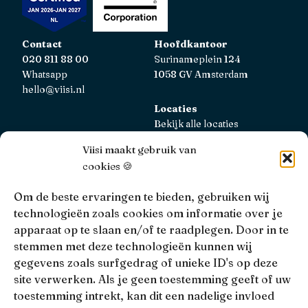
Contact
Hoofdkantoor
020 811 88 00
Surinameplein 124
Whatsapp
1058 GV Amsterdam
hello@viisi.nl
Locaties
Bekijk alle locaties
Viisi maakt gebruik van
AFM
cookies 🍪
Viisi Hypotheken is geregistreerd bij de AFM.
Registratienummer: 12039833
Om de beste ervaringen te bieden, gebruiken wij
technologieën zoals cookies om informatie over je
KiFiD
apparaat op te slaan en/of te raadplegen. Door in te
Niet tevreden over onze interne klachtbehandeling, dan
stemmen met deze technologieën kunnen wij
kun je terecht bij
KiFiD
.
gegevens zoals surfgedrag of unieke ID's op deze
site verwerken. Als je geen toestemming geeft of uw
toestemming intrekt, kan dit een nadelige invloed