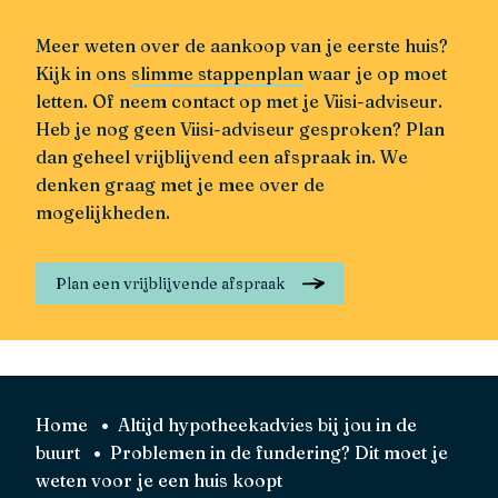
Meer weten over de aankoop van je eerste huis?
Kijk in ons
slimme stappenplan
waar je op moet
letten. Of neem contact op met je Viisi-adviseur.
Heb je nog geen Viisi-adviseur gesproken? Plan
dan geheel vrijblijvend een afspraak in. We
denken graag met je mee over de
mogelijkheden.
Plan een vrijblijvende afspraak
Home
Altijd hypotheekadvies bij jou in de
buurt
Problemen in de fundering? Dit moet je
weten voor je een huis koopt