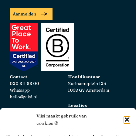
Aanmelden
Contact
Hoofdkantoor
020 811 88 00
Surinameplein 124
Whatsapp
1058 GV Amsterdam
hello@viisi.nl
Locaties
Bekijk alle locaties
Viisi maakt gebruik van
cookies 🍪
AFM
Viisi Hypotheken is geregistreerd bij de AFM.