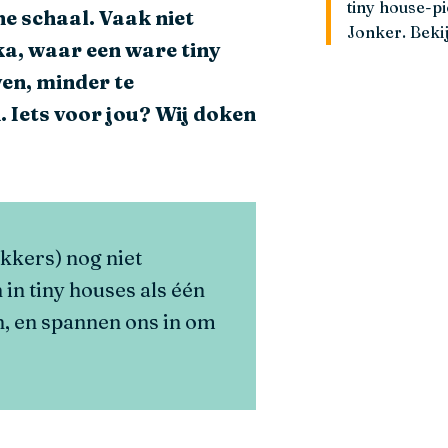
tiny house-p
e schaal. Vaak niet
Jonker. Beki
ka, waar een ware tiny
en, minder te
. Iets voor jou? Wij doken
ekkers) nog niet
in tiny houses als één
, en spannen ons in om