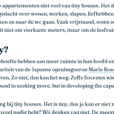
ze appartementen niet veel van tiny houses. Het 
nagedacht over wonen, werken, slapen, liefhebben,
en en naar de wc gaan. Vaak vrijstaand, soms ze
it niet om vierkante meters, maar om de leefrui
oy?
hoefte hebben aan meer ruimte in hun hoofd en
ulariteit van de Japanse opruimgoeroe
Marie Ko
en. Zo niet, dan kan het weg. Zelfs Socrates wist
ound in seeking more, but in developing the capac
g bij tiny houses. Het is tiny, dus je kan er niet 
et zoveel nodig hebt? Wij denken van niet. De mee