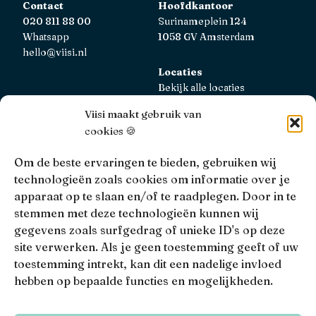
Contact
Hoofdkantoor
020 811 88 00
Surinameplein 124
Whatsapp
1058 GV Amsterdam
hello@viisi.nl
Locaties
Bekijk alle locaties
Viisi maakt gebruik van
AFM
cookies 🍪
Viisi Hypotheken is geregistreerd bij de AFM.
Registratienummer: 12039833
Om de beste ervaringen te bieden, gebruiken wij
technologieën zoals cookies om informatie over je
KiFiD
apparaat op te slaan en/of te raadplegen. Door in te
Niet tevreden over onze interne klachtbehandeling, dan
stemmen met deze technologieën kunnen wij
kun je terecht bij
KiFiD
.
gegevens zoals surfgedrag of unieke ID's op deze
site verwerken. Als je geen toestemming geeft of uw
toestemming intrekt, kan dit een nadelige invloed
hebben op bepaalde functies en mogelijkheden.
• 4.9 •
• 1517 Reviews
Viisi © 2026