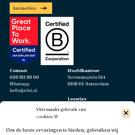
Aanmelden
Contact
Hoofdkantoor
020 811 88 00
Surinameplein 124
Whatsapp
1058 GV Amsterdam
hello@viisi.nl
Locaties
Bekijk alle locaties
Viisi maakt gebruik van
cookies 🍪
AFM
Viisi Hypotheken is geregistreerd bij de AFM.
Om de beste ervaringen te bieden, gebruiken wij
Registratienummer: 12039833