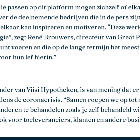
ie passen op dit platform mogen zichzelf of elk
over de deelnemende bedrijven die in de pers zij
n elkaar kan inspireren en motiveren. “Deze we
gie”, zegt René Brouwers, directeur van Great P
 kunt voeren en die op de lange termijn het meest
or hun lef hierin.”
der van Viisi Hypotheken, is van mening dat er
dens de coronacrisis. “Samen roepen we op tot m
anderen te behandelen zoals je zelf behandeld wil
k voor toeleveranciers, klanten en andere busi