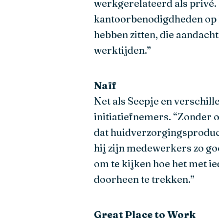
werkgerelateerd als privé
kantoorbenodigdheden op k
hebben zitten, die aandach
werktijden.”
Naïf
Net als Seepje en verschill
initiatiefnemers. “Zonder 
dat huidverzorgingsproduct
hij zijn medewerkers zo go
om te kijken hoe het met i
doorheen te trekken.”
Great Place to Work