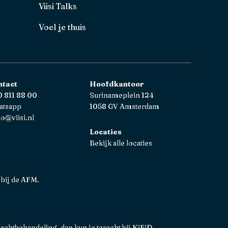
Viisi Talks
Voel je thuis
ntact
Hoofdkantoor
 811 88 00
Surinameplein 124
atsapp
1058 GV Amsterdam
lo@viisi.nl
Locaties
Bekijk alle locaties
 bij de AFM.
lachtbehandeling, dan kun je terecht bij
KiFiD
.