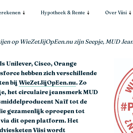
berekenen
Hypotheek & Rente
Over Viisi
ijen op WieZetJijOpEen.nu zijn Seepje, MUD Jean
ls Unilever, Cisco, Orange
sforce hebben zich verschillende
en bij
WieZetJijOpEen.nu
. Zo
e, het circulaire jeansmerk MUD
smiddelproducent Naïf tot de
die gezamenlijk oproepen tot
via dit open platform. Het
dviesketen Viisi wordt