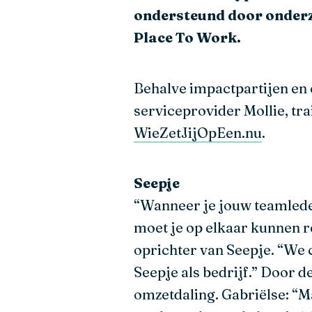
ondersteund door onderz
Place To Work.
Behalve impactpartijen en
serviceprovider Mollie, tr
WieZetJijOpEen.nu
.
Seepje
“Wanneer je jouw teamleden 
moet je op elkaar kunnen r
oprichter van Seepje. “We
Seepje als bedrijf.” Door 
omzetdaling. Gabriëlse: “Ma