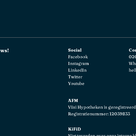
uws!
Social
Co
Facebook
020
Instagram
Wh
LinkedIn
hel
Twitter
Youtube
AFM
Viisi Hypotheken is geregistreerd
Registratienummer: 12039833
KiFiD
Niet tevreden over onze interne k