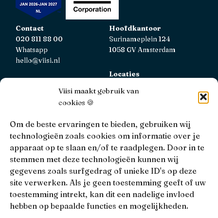
Contact
Hoofdkantoor
020 811 88 00
Surinameplein 124
Whatsapp
1058 GV Amsterdam
hello@viisi.nl
Locaties
Bekijk alle locaties
Viisi maakt gebruik van
cookies 🍪
AFM
Viisi Hypotheken is geregistreerd bij de AFM.
Om de beste ervaringen te bieden, gebruiken wij
Registratienummer: 12039833
technologieën zoals cookies om informatie over je
apparaat op te slaan en/of te raadplegen. Door in te
KiFiD
stemmen met deze technologieën kunnen wij
Niet tevreden over onze interne klachtbehandeling, dan
gegevens zoals surfgedrag of unieke ID's op deze
kun je terecht bij
KiFiD
.
site verwerken. Als je geen toestemming geeft of uw
toestemming intrekt, kan dit een nadelige invloed
hebben op bepaalde functies en mogelijkheden.