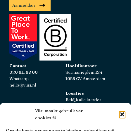
Aanmelden
Contact
Hoofdkantoor
020 811 88 00
Surinameplein 124
Whatsapp
1058 GV Amsterdam
hello@viisi.nl
Locaties
Bekijk alle locaties
Viisi maakt gebruik van
AFM
cookies 🍪
Viisi Hypotheken is geregistreerd bij de AFM.
Registratienummer: 12039833
Om de beste ervaringen te bieden, gebruiken wij