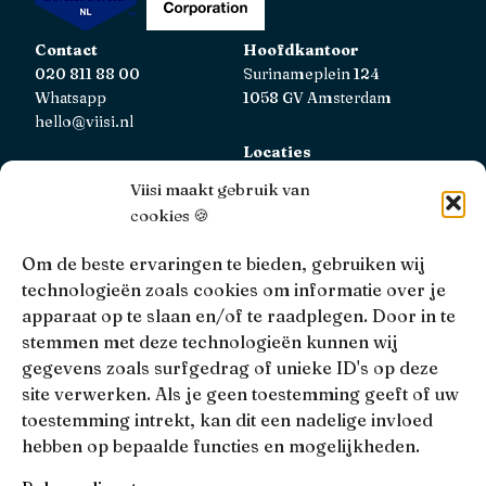
Contact
Hoofdkantoor
020 811 88 00
Surinameplein 124
Whatsapp
1058 GV Amsterdam
hello@viisi.nl
Locaties
Bekijk alle locaties
Viisi maakt gebruik van
cookies 🍪
AFM
Viisi Hypotheken is geregistreerd bij de AFM.
Om de beste ervaringen te bieden, gebruiken wij
Registratienummer: 12039833
technologieën zoals cookies om informatie over je
apparaat op te slaan en/of te raadplegen. Door in te
KiFiD
stemmen met deze technologieën kunnen wij
Niet tevreden over onze interne klachtbehandeling, dan
gegevens zoals surfgedrag of unieke ID's op deze
kun je terecht bij
KiFiD
.
site verwerken. Als je geen toestemming geeft of uw
toestemming intrekt, kan dit een nadelige invloed
hebben op bepaalde functies en mogelijkheden.
• 4.9 •
• 1517 Reviews