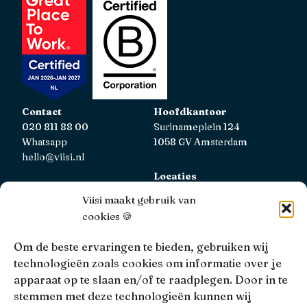
Contact
Hoofdkantoor
020 811 88 00
Surinameplein 124
Whatsapp
1058 GV Amsterdam
hello@viisi.nl
Locaties
Bekijk alle locaties
Viisi maakt gebruik van
cookies 🍪
AFM
Viisi Hypotheken is geregistreerd bij de AFM.
Om de beste ervaringen te bieden, gebruiken wij
Registratienummer: 12039833
technologieën zoals cookies om informatie over je
apparaat op te slaan en/of te raadplegen. Door in te
KiFiD
stemmen met deze technologieën kunnen wij
Niet tevreden over onze interne klachtbehandeling, dan