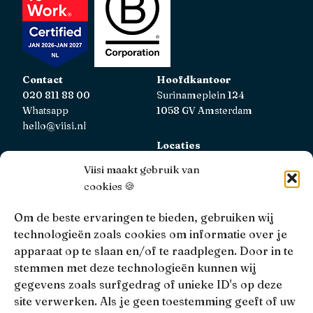
Contact
Hoofdkantoor
020 811 88 00
Surinameplein 124
Whatsapp
1058 GV Amsterdam
hello@viisi.nl
Locaties
Bekijk alle locaties
Viisi maakt gebruik van
cookies 🍪
AFM
Viisi Hypotheken is geregistreerd bij de AFM.
Om de beste ervaringen te bieden, gebruiken wij
Registratienummer: 12039833
technologieën zoals cookies om informatie over je
apparaat op te slaan en/of te raadplegen. Door in te
KiFiD
stemmen met deze technologieën kunnen wij
Niet tevreden over onze interne klachtbehandeling, dan
gegevens zoals surfgedrag of unieke ID's op deze
kun je terecht bij
KiFiD
.
site verwerken. Als je geen toestemming geeft of uw