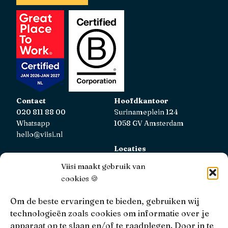
Contact
Hoofdkantoor
020 811 88 00
Surinameplein 124
Whatsapp
1058 GV Amsterdam
hello@viisi.nl
Locaties
Bekijk alle locaties
Viisi maakt gebruik van
cookies 🍪
AFM
Viisi Hypotheken is geregistreerd bij de AFM.
Om de beste ervaringen te bieden, gebruiken wij
Registratienummer: 12039833
technologieën zoals cookies om informatie over je
apparaat op te slaan en/of te raadplegen. Door in te