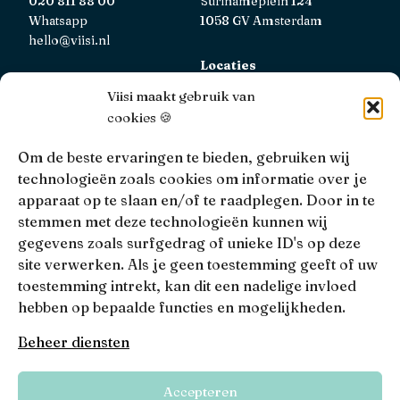
020 811 88 00
Surinameplein 124
Whatsapp
1058 GV Amsterdam
hello@viisi.nl
Locaties
Bekijk alle locaties
Viisi maakt gebruik van
cookies 🍪
AFM
Viisi Hypotheken is geregistreerd bij de AFM.
Om de beste ervaringen te bieden, gebruiken wij
Registratienummer: 12039833
technologieën zoals cookies om informatie over je
apparaat op te slaan en/of te raadplegen. Door in te
KiFiD
stemmen met deze technologieën kunnen wij
Niet tevreden over onze interne klachtbehandeling, dan
gegevens zoals surfgedrag of unieke ID's op deze
kun je terecht bij
KiFiD
.
site verwerken. Als je geen toestemming geeft of uw
toestemming intrekt, kan dit een nadelige invloed
hebben op bepaalde functies en mogelijkheden.
• 4.9 •
• 1517 Reviews
Beheer diensten
Viisi © 2026
Accepteren
Algemene voorwaarden