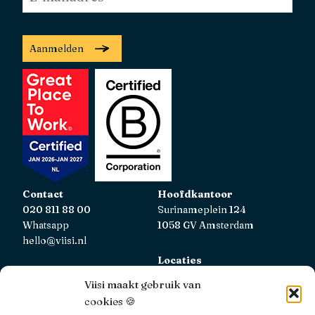
mailadres
*
Aanmelden
Contact
Hoofdkantoor
020 811 88 00
Surinameplein 124
Whatsapp
1058 GV Amsterdam
hello@viisi.nl
Locaties
Bekijk alle locaties
Viisi maakt gebruik van
cookies 🍪
AFM