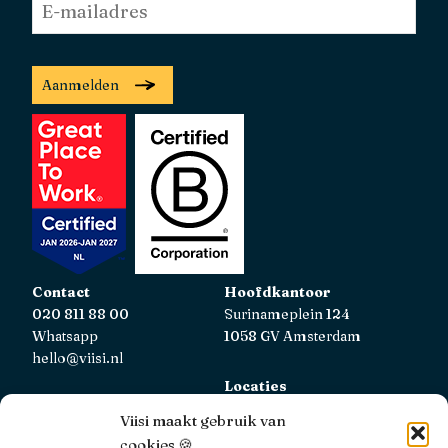
mailadres
*
Aanmelden
Contact
Hoofdkantoor
020 811 88 00
Surinameplein 124
Whatsapp
1058 GV Amsterdam
hello@viisi.nl
Locaties
Bekijk alle locaties
Viisi maakt gebruik van
cookies 🍪