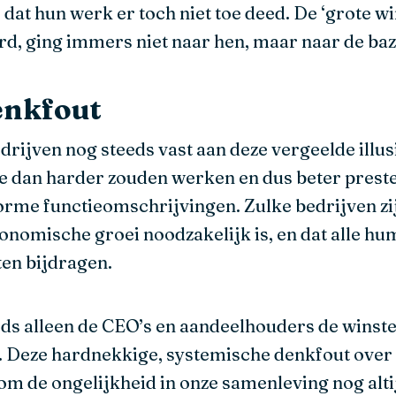
dat hun werk er toch niet toe deed. De ‘grote w
d, ging immers niet naar hen, maar naar de baz
enkfout
rijven nog steeds vast aan deze vergeelde illu
 dan harder zouden werken en dus beter prester
rme functieomschrijvingen. Zulke bedrijven zijn
conomische groei noodzakelijk is, en dat alle h
ten bijdragen.
eds alleen de CEO’s en aandeelhouders de winste
. Deze hardnekkige, systemische denkfout over
m de ongelijkheid in onze samenleving nog alti