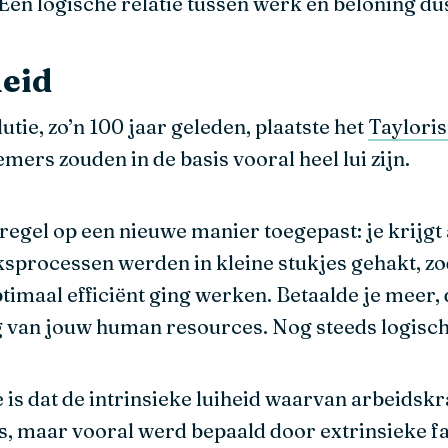
Een logische relatie tussen werk en beloning du
heid
utie, zo’n 100 jaar geleden, plaatste het
Taylori
ers zouden in de basis vooral heel lui zijn.
egel op een nieuwe manier toegepast: je krijgt 
sprocessen werden in kleine stukjes gehakt, zo
aal efficiënt ging werken. Betaalde je meer, d
 van jouw human resources. Nog steeds logisch
e is dat de intrinsieke luiheid waarvan arbeidsk
as, maar vooral werd bepaald door extrinsieke