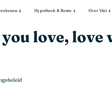
berekenen
Hypotheek & Rente
Over Viisi
you love, love
ngsbeleid