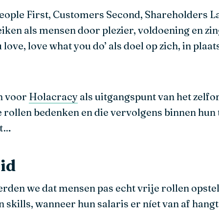
 People First, Customers Second, Shareholders L
iken als mensen door plezier, voldoening en zin
love, love what you do’ als doel op zich, in plaa
n voor
Holacracy
als uitgangspunt van het zelfo
rollen bedenken en die vervolgens binnen hun t
it…
id
eerden we dat mensen pas echt vrije rollen opste
skills, wanneer hun salaris er níet van af hangt