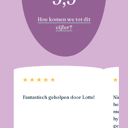
Hoe komen we tot dit
cijfer?
Fantastisch geholpen door Lotte!
Niels e
hebben
met he
hypoth
gespre