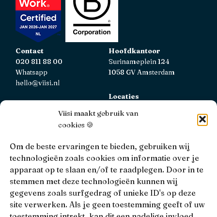
Contact
Hoofdkantoor
020 811 88 00
Surinameplein 124
Whatsapp
1058 GV Amsterdam
hello@viisi.nl
Locaties
Bekijk alle locaties
Viisi maakt gebruik van
cookies 🍪
AFM
Viisi Hypotheken is geregistreerd bij de AFM.
Om de beste ervaringen te bieden, gebruiken wij
Registratienummer: 12039833
technologieën zoals cookies om informatie over je
apparaat op te slaan en/of te raadplegen. Door in te
KiFiD
stemmen met deze technologieën kunnen wij
Niet tevreden over onze interne klachtbehandeling, dan
gegevens zoals surfgedrag of unieke ID's op deze
kun je terecht bij
KiFiD
.
site verwerken. Als je geen toestemming geeft of uw
toestemming intrekt, kan dit een nadelige invloed