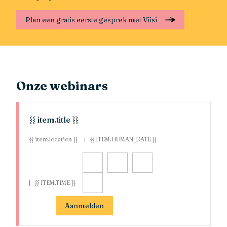
Plan een gratis eerste gesprek met Viisi
Onze webinars
{{ item.title }}
{{ item.location }}
{{ ITEM.HUMAN_DATE }}
{{ ITEM.TIME }}
Aanmelden