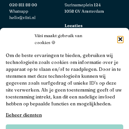
020 811 88 00
Surinameplein 124
Whatsapp
1058 GV Amsterdam
hello@viisi.nl
Locaties
Bekijk alle locaties
Viisi maakt gebruik van
cookies 🍪
AFM
Viisi Hypotheken is geregistreerd bij de AFM.
Om de beste ervaringen te bieden, gebruiken wij
Registratienummer: 12039833
technologieën zoals cookies om informatie over je
apparaat op te slaan en/of te raadplegen. Door in te
KiFiD
stemmen met deze technologieën kunnen wij
Niet tevreden over onze interne klachtbehandeling, dan
gegevens zoals surfgedrag of unieke ID's op deze
kun je terecht bij
KiFiD
.
site verwerken. Als je geen toestemming geeft of uw
toestemming intrekt, kan dit een nadelige invloed
hebben op bepaalde functies en mogelijkheden.
• 4.9 •
• 1517 Reviews
Beheer diensten
Viisi © 2026