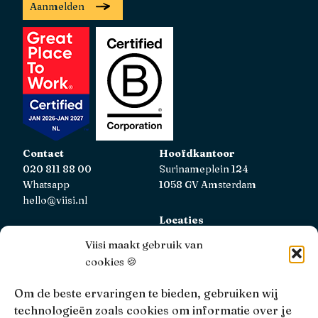
Aanmelden
Contact
Hoofdkantoor
020 811 88 00
Surinameplein 124
Whatsapp
1058 GV Amsterdam
hello@viisi.nl
Locaties
Bekijk alle locaties
Viisi maakt gebruik van
cookies 🍪
AFM
Viisi Hypotheken is geregistreerd bij de AFM.
Om de beste ervaringen te bieden, gebruiken wij
Registratienummer: 12039833
technologieën zoals cookies om informatie over je