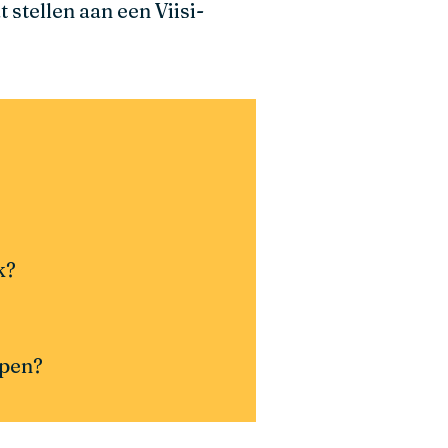
 stellen aan een Viisi-
k?
lpen?