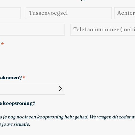
Tussenvoegsel
Achtern
Telefoonnummer
(mobiel)
*
?
*
t gekomen?
*
ste koopwoning?
s je nog nooit een koopwoning hebt gehad. We vragen dit zodat we
jouw situatie.