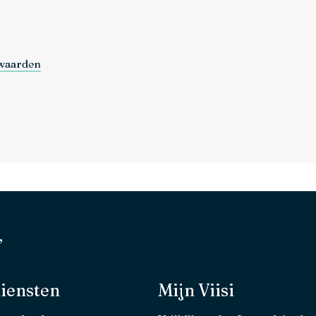
waarden
’
iensten
Mijn Viisi