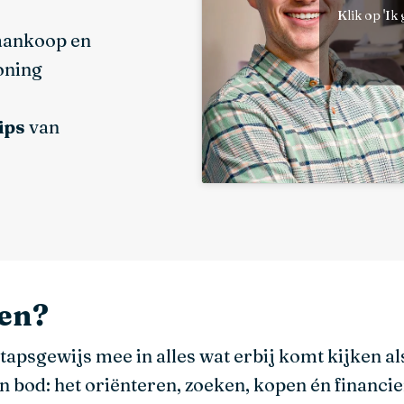
Klik op 'Ik
aankoop en
oning
ips
van
en?
apsgewijs mee in alles wat erbij komt kijken al
n bod: het oriënteren, zoeken, kopen én financi