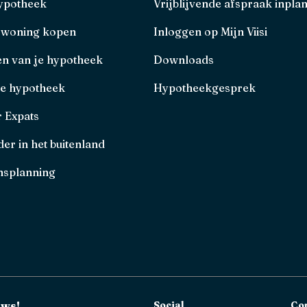
hypotheek
Vrijblijvende afspraak inpla
 woning kopen
Inloggen op Mijn Viisi
en van je hypotheek
Downloads
je hypotheek
Hypotheekgesprek
r Expats
er in het buitenland
splanning
uws!
Social
Co