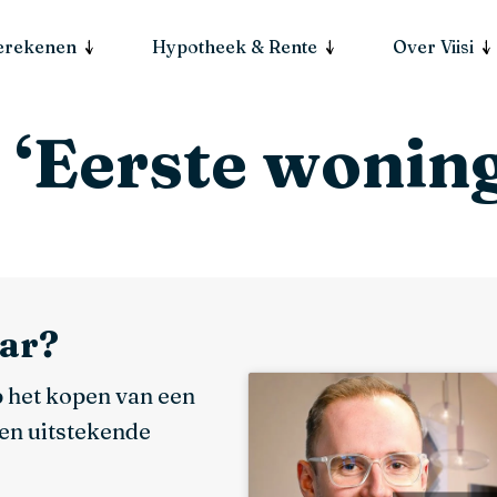
berekenen
Hypotheek & Rente
Over Viisi
 ‘Eerste wonin
nar?
p het kopen van een
een uitstekende