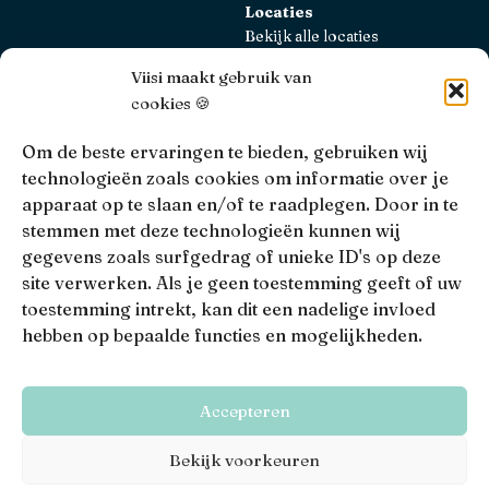
Locaties
Bekijk alle locaties
Viisi maakt gebruik van
AFM
cookies 🍪
Viisi Hypotheken is geregistreerd bij de AFM.
Registratienummer: 12039833
Om de beste ervaringen te bieden, gebruiken wij
technologieën zoals cookies om informatie over je
KiFiD
apparaat op te slaan en/of te raadplegen. Door in te
Niet tevreden over onze interne klachtbehandeling, dan
stemmen met deze technologieën kunnen wij
kun je terecht bij
KiFiD
.
gegevens zoals surfgedrag of unieke ID's op deze
site verwerken. Als je geen toestemming geeft of uw
toestemming intrekt, kan dit een nadelige invloed
hebben op bepaalde functies en mogelijkheden.
• 4.9 •
• 1517 Reviews
Viisi © 2026
Accepteren
Algemene voorwaarden
Privacy, disclaimers en voorwaarden
Bekijk voorkeuren