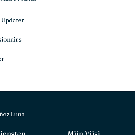
 Updater
sionairs
er
ñoz Luna
iensten
Mijn Viisi