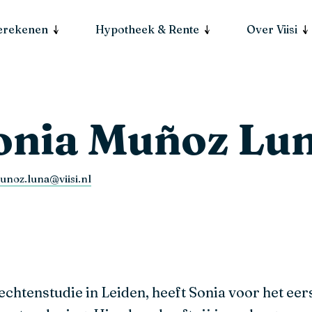
berekenen
Hypotheek & Rente
Over Viisi
onia Muñoz Lu
unoz.luna@viisi.nl
echtenstudie in Leiden, heeft Sonia voor het ee