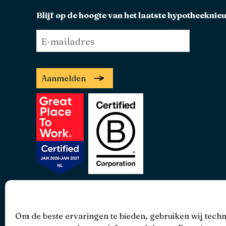
Blijf op de hoogte van het laatste hypotheeknie
E-
mailadres
*
Aanmelden
• 4.9 •
• 1519 Reviews
Om de beste ervaringen te bieden, gebruiken wij tech