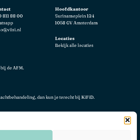
ntact
Hoofdkantoor
 811 88 00
Surinameplein 124
atsapp
1058 GV Amsterdam
lo@viisi.nl
Locaties
Bekijk alle locaties
 bij de AFM.
lachtbehandeling, dan kun je terecht bij
KiFiD
.
ene voorwaarden
Privacy, disclaimers en voorwaarden