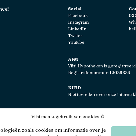
uws!
Social
Co
Facebook
020
Instagram
Wh
LinkedIn
hel
Twitter
Youtube
AFM
Viisi Hypotheken is geregistreerd
Registratienummer: 12039833
KiFiD
Niet tevreden over onze interne k
Viisi maakt gebruik van cookies 🍪
Viisi © 2026
Algem
nologieën zoals cookies om informatie over je