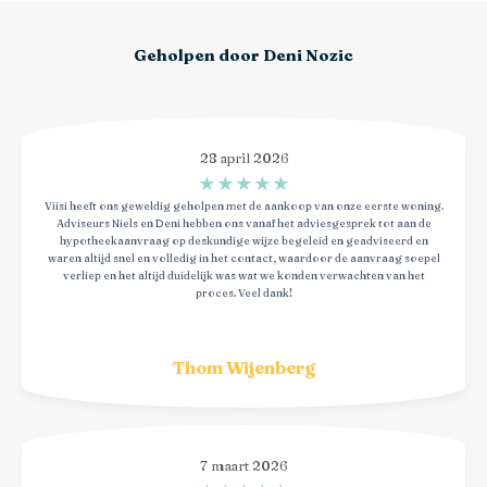
Geholpen door Deni Nozic
28 april 2026
★
★
★
★
★
Viisi heeft ons geweldig geholpen met de aankoop van onze eerste woning.
Adviseurs Niels en Deni hebben ons vanaf het adviesgesprek tot aan de
hypotheekaanvraag op deskundige wijze begeleid en geadviseerd en
waren altijd snel en volledig in het contact, waardoor de aanvraag soepel
verliep en het altijd duidelijk was wat we konden verwachten van het
proces. Veel dank!
Thom Wijenberg
7 maart 2026