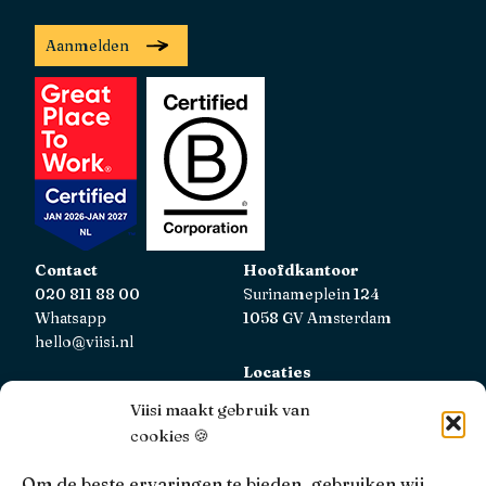
Aanmelden
Contact
Hoofdkantoor
020 811 88 00
Surinameplein 124
Whatsapp
1058 GV Amsterdam
hello@viisi.nl
Locaties
Bekijk alle locaties
Viisi maakt gebruik van
cookies 🍪
AFM
Viisi Hypotheken is geregistreerd bij de AFM.
Om de beste ervaringen te bieden, gebruiken wij