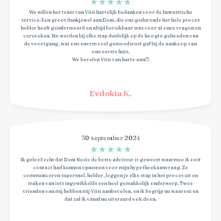
★
★
★
★
★
We willen het team van Viisi hartelijk bedanken voor de fantastische
service. Een groot dankjewel aan Deni, die ons gedurende het hele proces
helder heeft geïnformeerd en altijd bereikbaar was voor al onze vragen en
verzoeken. We werden bij elke stap duidelijk op de hoogte gehouden van
de voortgang, wat ons enorm veel gemoedsrust gaf bij de aankoop van
ons eerste huis.
We bevelen Viisi van harte aan!!!
Evdokia Κ.
30 september 2024
★
★
★
★
★
Ik geloof echt dat Deni Nozic de beste adviseur is geweest waarmee ik ooit
contact had kunnen opnemen voor mijn hypotheekaanvraag. Ze
communiceren supersnel, helder, leggen je elke stap in het proces uit en
maken van iets ingewikkelds een heel gemakkelijk onderwerp. Twee
vrienden van mij hebben mij Viisi aanbevolen, en ik begrijp nu waarom en
dat zal ik vanaf nu uiteraard ook doen.