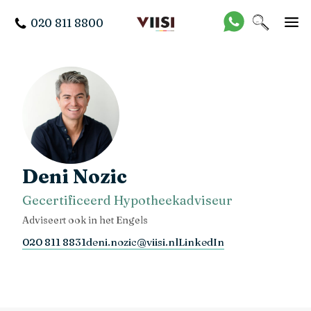
020 811 8800
Deni Nozic
Gecertificeerd Hypotheekadviseur
Adviseert ook in het Engels
020 811 8831
deni.nozic@viisi.nl
LinkedIn