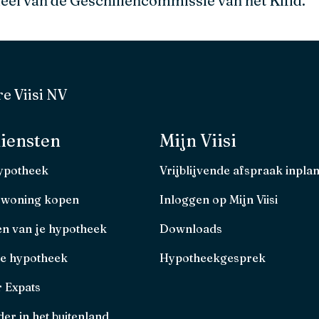
eel van de Geschillencommissie van het Kifid.
e Viisi NV
iensten
Mijn Viisi
hypotheek
Vrijblijvende afspraak inpla
 woning kopen
Inloggen op Mijn Viisi
en van je hypotheek
Downloads
je hypotheek
Hypotheekgesprek
r Expats
er in het buitenland