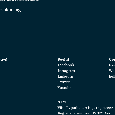
splanning
uws!
Social
Co
Facebook
020
Instagram
Wh
LinkedIn
hel
Twitter
Youtube
AFM
Viisi Hypotheken is geregistreerd
Registratienummer: 12039833