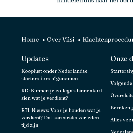
handelen dus naar het oord
Home
Over Viisi
Klachtenprocedur
Updates
Onze d
Kooplust onder Nederlandse
Starters
starters fors afgenomen
Volgende
RD: Kunnen je collega’s binnenkort
Oversluit
zien wat je verdient?
Bereken 
RTL Nieuws: Voor je houden wat je
verdient? Dat kan straks verleden
Alles voo
tijd zijn
Nederland