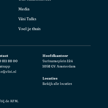
Media
Viisi Talks
Voel je thuis
ntact
Hoofdkantoor
 811 88 00
Surinameplein 124
atsapp
1058 GV Amsterdam
lo@viisi.nl
Locaties
Bekijk alle locaties
 bij de AFM.