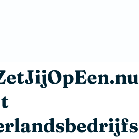
ZetJijOpEen.nu
t
rlandsbedrijfs