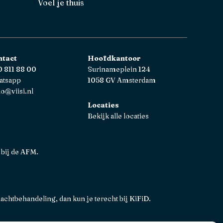
Voel je thuis
ntact
Hoofdkantoor
 811 88 00
Surinameplein 124
atsapp
1058 GV Amsterdam
lo@viisi.nl
Locaties
Bekijk alle locaties
 bij de AFM.
lachtbehandeling, dan kun je terecht bij
KiFiD
.