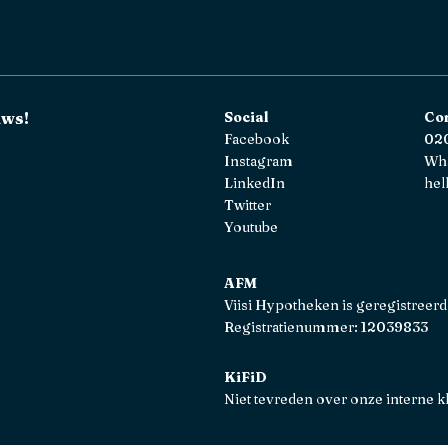
uws!
Social
Co
Facebook
020
Instagram
Wh
LinkedIn
hel
Twitter
Youtube
AFM
Viisi Hypotheken is geregistreerd
Registratienummer: 12039833
KiFiD
Niet tevreden over onze interne k