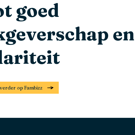
ot goed
kgeverschap en
dariteit
el verder op Fambizz