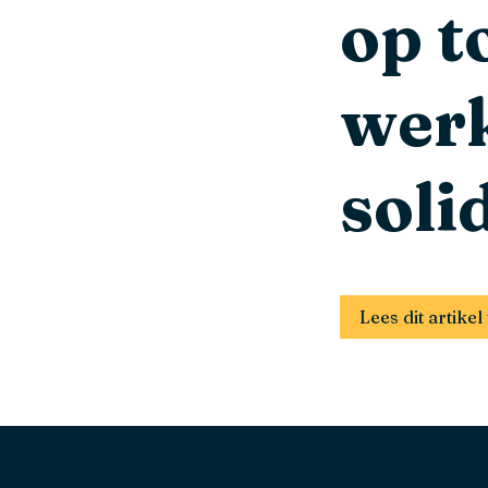
op t
wer
soli
Lees dit artik