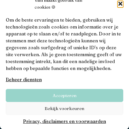
Viisi maakt gebruik van
cookies 🍪
AFM
Viisi Hypotheken is geregistreerd bij de AFM.
Om de beste ervaringen te bieden, gebruiken wij
Registratienummer: 12039833
technologieën zoals cookies om informatie over je
apparaat op te slaan en/of te raadplegen. Door in te
KiFiD
stemmen met deze technologieën kunnen wij
Niet tevreden over onze interne klachtbehandeling, dan
gegevens zoals surfgedrag of unieke ID's op deze
kun je terecht bij
KiFiD
.
site verwerken. Als je geen toestemming geeft of uw
toestemming intrekt, kan dit een nadelige invloed
hebben op bepaalde functies en mogelijkheden.
• 4.9 •
• 1517 Reviews
Beheer diensten
Viisi © 2026
Accepteren
Algemene voorwaarden
Privacy, disclaimers en voorwaarden
Bekijk voorkeuren
Privacy, disclaimers en voorwaarden