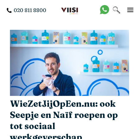
020 811 8800
WieZetJijOpEen.nu: ook
Seepje en Naïf roepen op
tot sociaal
werkgeverschap