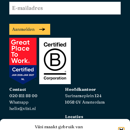
E-
mailadres
*
Aanmelden
Contact
Hoofdkantoor
020 811 88 00
Surinameplein 124
Whatsapp
1058 GV Amsterdam
hello@viisi.nl
Locaties
Bekijk alle locaties
Viisi maakt gebruik van