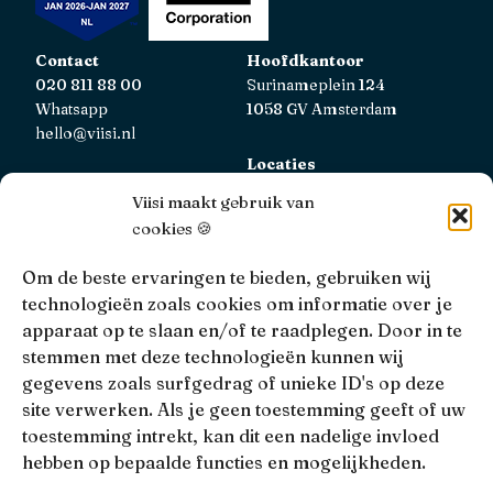
Contact
Hoofdkantoor
020 811 88 00
Surinameplein 124
Whatsapp
1058 GV Amsterdam
hello@viisi.nl
Locaties
Bekijk alle locaties
Viisi maakt gebruik van
cookies 🍪
AFM
Viisi Hypotheken is geregistreerd bij de AFM.
Om de beste ervaringen te bieden, gebruiken wij
Registratienummer: 12039833
technologieën zoals cookies om informatie over je
apparaat op te slaan en/of te raadplegen. Door in te
KiFiD
stemmen met deze technologieën kunnen wij
Niet tevreden over onze interne klachtbehandeling, dan
gegevens zoals surfgedrag of unieke ID's op deze
kun je terecht bij
KiFiD
.
site verwerken. Als je geen toestemming geeft of uw
toestemming intrekt, kan dit een nadelige invloed
hebben op bepaalde functies en mogelijkheden.