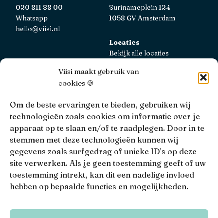
020 811 88 00
Surinameplein 124
Whatsapp
1058 GV Amsterdam
hello@viisi.nl
Locaties
Bekijk alle locaties
Viisi maakt gebruik van
AFM
cookies 🍪
Viisi Hypotheken is geregistreerd bij de AFM.
Registratienummer: 12039833
Om de beste ervaringen te bieden, gebruiken wij
technologieën zoals cookies om informatie over je
KiFiD
apparaat op te slaan en/of te raadplegen. Door in te
Niet tevreden over onze interne klachtbehandeling, dan
stemmen met deze technologieën kunnen wij
kun je terecht bij
KiFiD
.
gegevens zoals surfgedrag of unieke ID's op deze
site verwerken. Als je geen toestemming geeft of uw
toestemming intrekt, kan dit een nadelige invloed
hebben op bepaalde functies en mogelijkheden.
• 4.9 •
• 1519 Reviews
Viisi © 2026