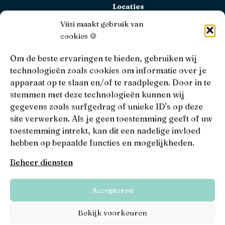
Locaties
Bekijk alle locaties
Viisi maakt gebruik van
cookies 🍪
AFM
Viisi Hypotheken is geregistreerd bij de AFM.
Om de beste ervaringen te bieden, gebruiken wij
Registratienummer: 12039833
technologieën zoals cookies om informatie over je
apparaat op te slaan en/of te raadplegen. Door in te
KiFiD
stemmen met deze technologieën kunnen wij
Niet tevreden over onze interne klachtbehandeling, dan
gegevens zoals surfgedrag of unieke ID's op deze
kun je terecht bij
KiFiD
.
site verwerken. Als je geen toestemming geeft of uw
toestemming intrekt, kan dit een nadelige invloed
hebben op bepaalde functies en mogelijkheden.
• 4.9 •
• 1517 Reviews
Beheer diensten
Viisi © 2026
Accepteren
Algemene voorwaarden
Privacy, disclaimers en voorwaarden
Bekijk voorkeuren