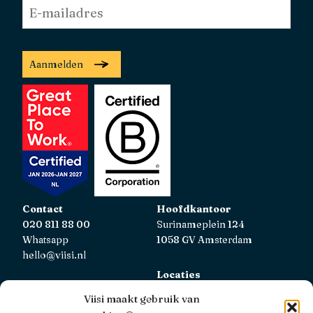
E-
mailadres
*
Aanmelden
Contact
Hoofdkantoor
020 811 88 00
Surinameplein 124
Whatsapp
1058 GV Amsterdam
hello@viisi.nl
Locaties
Bekijk alle locaties
Viisi maakt gebruik van