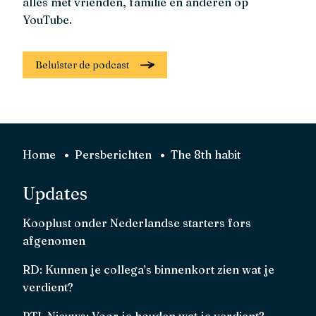
alles met vrienden, familie en anderen op
YouTube.
Beluister de podcast
Home
Persberichten
The 8th habit
Updates
Kooplust onder Nederlandse starters fors
afgenomen
RD: Kunnen je collega’s binnenkort zien wat je
verdient?
RTL Nieuws: Voor je houden wat je verdient?