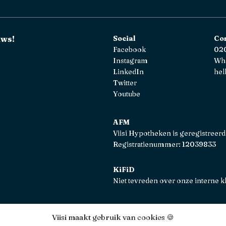
uws!
Social
Co
Facebook
020
Instagram
Wh
LinkedIn
hel
Twitter
Youtube
AFM
Viisi Hypotheken is geregistreerd
Registratienummer: 12039833
KiFiD
Niet tevreden over onze interne k
Viisi maakt gebruik van cookies 🍪