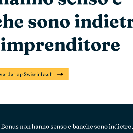
he sono indiet
 imprenditore
el verder op Swissinfo.ch
: Bonus non hanno senso e banche sono indietro