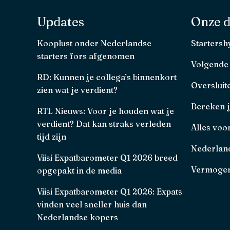
Updates
Onze d
Kooplust onder Nederlandse
Starters
starters fors afgenomen
Volgende
RD: Kunnen je collega’s binnenkort
Oversluit
zien wat je verdient?
Bereken 
RTL Nieuws: Voor je houden wat je
verdient? Dat kan straks verleden
Alles voo
tijd zijn
Nederland
Viisi Expatbarometer Q1 2026 breed
Vermogen
opgepakt in de media
Viisi Expatbarometer Q1 2026: Expats
vinden veel sneller huis dan
Nederlandse kopers