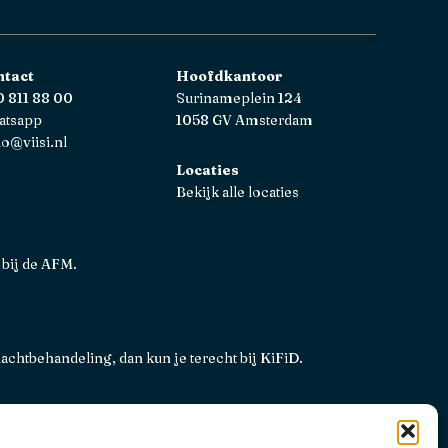
ntact
Hoofdkantoor
 811 88 00
Surinameplein 124
atsapp
1058 GV Amsterdam
lo@viisi.nl
Locaties
Bekijk alle locaties
 bij de AFM.
lachtbehandeling, dan kun je terecht bij
KiFiD
.