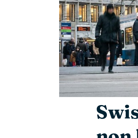
Swis
non 