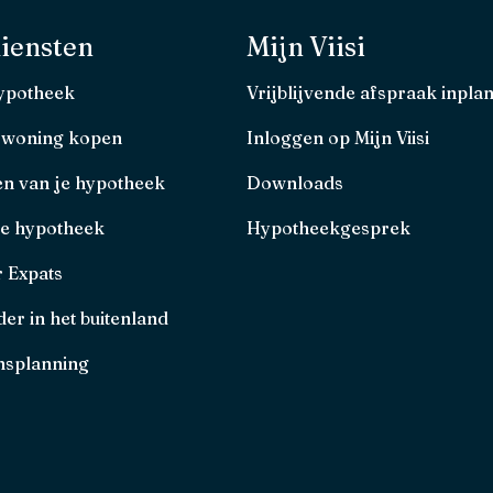
iensten
Mijn Viisi
hypotheek
Vrijblijvende afspraak inpla
 woning kopen
Inloggen op Mijn Viisi
en van je hypotheek
Downloads
je hypotheek
Hypotheekgesprek
r Expats
er in het buitenland
splanning